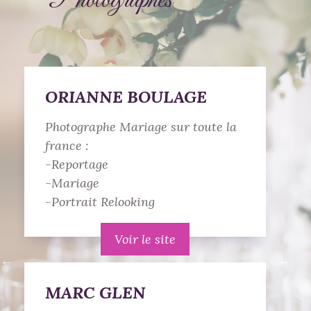
Photographes
ORIANNE BOULAGE
Photographe Mariage sur toute la
P
france :
F
-Reportage
P
-Mariage
-Portrait Relooking
Voir le site
MARC GLEN